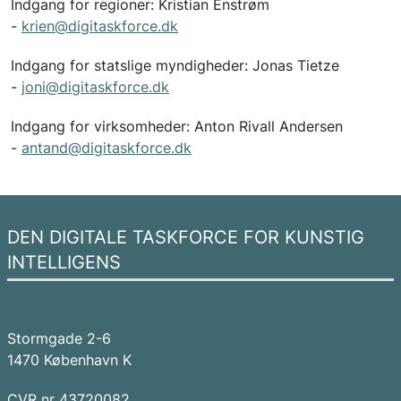
Indgang for regioner: Kristian Enstrøm
-
krien@digitaskforce.dk
Indgang for statslige myndigheder: Jonas Tietze
-
joni@digitaskforce.dk
Indgang for virksomheder: Anton Rivall Andersen
-
antand@digitaskforce.dk
DEN DIGITALE TASKFORCE FOR KUNSTIG
INTELLIGENS
Stormgade 2-6
1470 København K
CVR nr 43720082